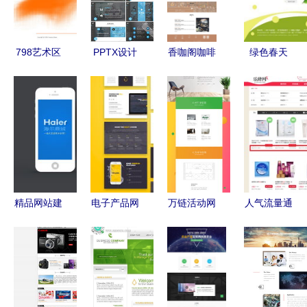
局设计与推
潮
设推广全解
广策略
析
798艺术区
PPTX设计
香咖阁咖啡
绿色春天
的创意桥梁
公司网页设
网页设计
自然与活力
为中韩设计
计 模板、
打造沉浸式
并存的网页
工作室打造
素材与视觉
在线咖啡体
设计理念
卓越网站与
传达策略
验
推广策略
精品网站建
电子产品网
万链活动网
人气流量通
设、UI设计
站着陆页UI
页设计 从
通要 电商
与微信开发
设计模板与
网站建设到
网站商品页
——融贯汇
推广策略
精准推广的
设计超全面
众案例展示
完整解决方
指南
案