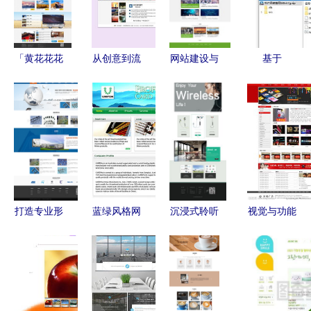
「黄花花花
从创意到流
网站建设与
基于
花yh」原创
量 网页设
推广 打造
Node.js与
网页设计作
计与网站建
在线影响力
Vue.js的农
品集 旅游
设的全流程
的完整路径
产品电商平
网页与企业
策略
台设计与推
官网的视觉
广策略——
叙事
计算机毕业
设计综合实
打造专业形
蓝绿风格网
沉浸式聆听
视觉与功能
践
象 以创欣
站设计 深
耳机产品网
并重 网页
电子官网为
圳科慧设计
站设计的视
设计图片专
例，解析企
引领精品网
觉与体验创
题、资源下
业官网的布
站建设新浪
新
载与网站建