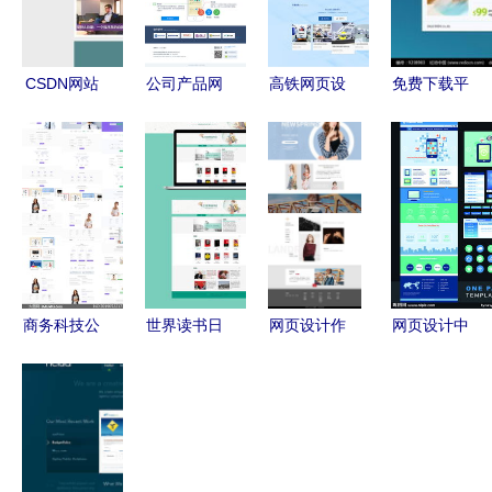
广
CSDN网站
公司产品网
高铁网页设
免费下载平
建设及推广
页设计、网
计 打造高
板网页设计
HTML5网
站建设及推
效便捷的出
PSD素材
页设计作业
广 一站式
行体验
红动网助力
实践指南
解决方案
网站建设与
推广
商务科技公
世界读书日
网页设计作
网页设计中
司网站设计
网页设计方
品合集 创
图片的运用
分层设计模
案
意与技术的
与优化
板
完美融合