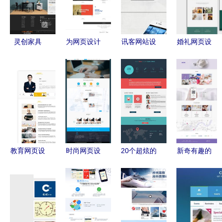
灵创家具
为网页设计
讯客网站设
婚礼网页设
打造卓越网
找灵感？试
计模板免费
计模板PSD
页设计与推
试这10个最
下载 PSD
素材 打造
广策略
佳网页截屏
格式、
浪漫在线体
收集网站
1024像
验
素、编号
19611969
千图网网页
教育网页设
时尚网页设
20个超炫的
新奇有趣的
设计
计 网站建
计模板 灵
扁平化网站
网页设计
设与推广的
感与素材的
设计作品模
从创意到用
全面指南
汇聚之地
板 助力网
户体验的探
站建设与推
索之旅