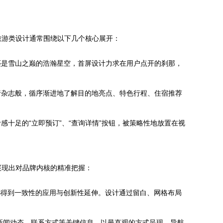
旅游类设计通常围绕以下几个核心展开：
还是雪山之巅的浩瀚星空，首屏设计力求在用户点开的刹那，
行杂志般，循序渐进地了解目的地亮点、特色行程、住宿推荐
十足的“立即预订”、“查询详情”按钮，被策略性地放置在视
展现出对品牌内核的精准把握：
都得到一致性的应用与创新性延伸。设计通过留白、网格布局
新闻动态、联系方式等关键信息，以最直观的方式呈现。导航