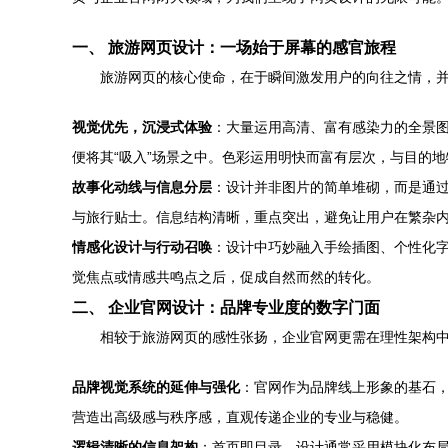
一、 旅游网页设计：一场始于屏幕的感官旅程
旅游网页的核心使命，在于瞬间激发用户的向往之情，并
视觉优先，沉浸式体验
：大量运用高清、富有感染力的全景
便将其“吸入”场景之中。色彩运用明快而富有层次，与目的
故事化动线与信息分层
：设计并非图片的简单堆砌，而是通
与旅行贴士。信息结构清晰，重点突出，避免让用户在繁杂
情感化设计与行动召唤
：设计中巧妙融入手绘插图、个性化字
觉焦点或情感共鸣点之后，促成自然而然的转化。
二、 企业官网设计：品牌专业度的数字门面
相较于旅游网页的感性张扬，企业官网更需在理性架构中
品牌视觉系统的延伸与强化
：官网作为品牌线上形象的基石，
营造出高级感与秩序感，直观传递企业的专业与稳健。
逻辑清晰的信息架构
：首页即目录。设计通常采用模块化布局