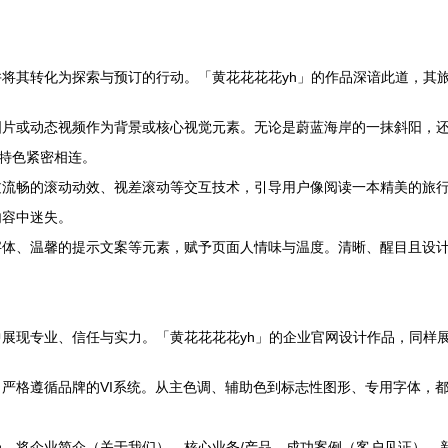
将其转化为探索与预订的行动。「黄花花花花yh」的作品深谙此道，其
图片或动态视频作为背景或核心视觉元素。无论是蔚蓝海岸的一抹斜阳，
地特色紧密相连。
过流畅的滚动动效、视差滚动等交互技术，引导用户像阅读一本精美的旅
内容中迷失。
体、温馨的提示文案等元素，赋予页面人情味与温度。清晰、醒目且设计感
展现专业、信任与实力。「黄花花花花yh」的企业官网设计作品，同样
严格遵循品牌的VI系统。从主色调、辅助色到标志性图形、专用字体，
，将企业简介（关于我们）、核心业务/产品、成功案例（客户见证）、