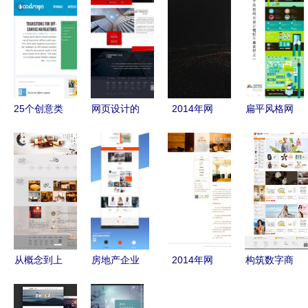
25个创意类
网页设计的
2014年网
扁平风格网
网页设计欣
艺术 连接
页设计佳作
页设计模板
赏与网站建
用户与数字
赏析 视觉
从素材到网
设推广全攻
世界的桥梁
与交互的卓
站建设与推
略
越融合
广的实践指
南
从概念到上
房地产企业
2014年网
构筑数字商
线 现代网
网站 从设
页设计项目
业新版图
站与网页设
计建设到推
响应式设计
电子商城网