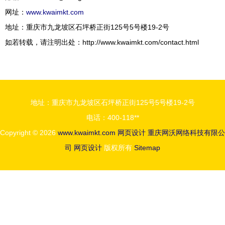
网址：
www.kwaimkt.com
地址：重庆市九龙坡区石坪桥正街125号5号楼19-2号
如若转载，请注明出处：http://www.kwaimkt.com/contact.html
地址：重庆市九龙坡区石坪桥正街125号5号楼19-2号
电话：400-118**
Copyright © 2026
www.kwaimkt.com
网页设计
重庆网沃网络科技有限公
司
网页设计
版权所有
Sitemap