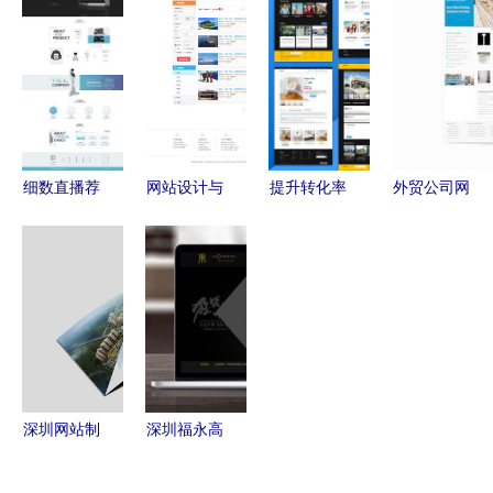
图的优秀工
推广 打造
模板PSD分
打造专业品
具
企业数字化
层素材解析
牌形象，驱
品牌的全流
动网络营销
程解析
新高度
细数直播荐
网站设计与
提升转化率
外贸公司网
股巨灾保险
建设 打造
的7个电商
站模板设计
事件的风险
线上成功的
网页设计组
素材免费下
挑战与法律
关键步骤及
件精讲与实
载指南
审视
推广策略
战建议 构
建优质网站
建设与推广
的信息集合
深圳网站制
深圳福永高
（二）
作与设计
品质品牌网