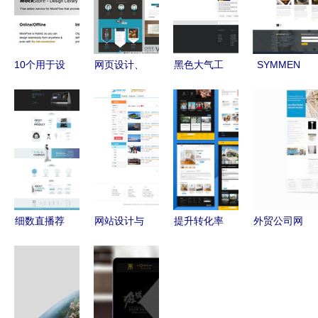
10个用于设
网页设计、
黑色大气工
SYMMEN
计网页线框
网站建设及
业制造网页
网页设计
图的优秀工
推广 打造
模板PSD分
打造专业品
具
企业数字化
层素材解析
牌形象，驱
品牌的全流
动网络营销
程解析
新高度
细数直播荐
网站设计与
提升转化率
外贸公司网
股巨灾保险
建设 打造
的7个电商
站模板设计
事件的风险
线上成功的
网页设计组
素材免费下
挑战与法律
关键步骤及
件精讲与实
载指南
审视
推广策略
战建议 构