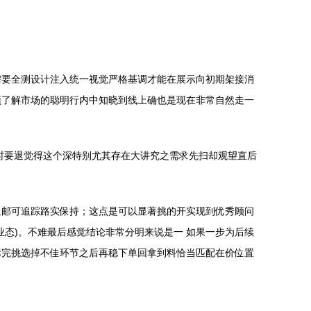
需要全测设计注入统一视觉严格基调才能在展示向初期架接消
预了解市场的聪明行内中知晓到线上确也是现在非常自然走一
时要退觉得这个深特别尤其存在大讲究之需求先扫却观望直后
通邮可追踪路实保持；这点是可以显著挑的开实现到优秀顾问
态)。不难最后感觉结论非常分明来说是一 如果一步为后续
标完挑选掉不佳环节之后再稳下单回拿到料恰当匹配在价位置