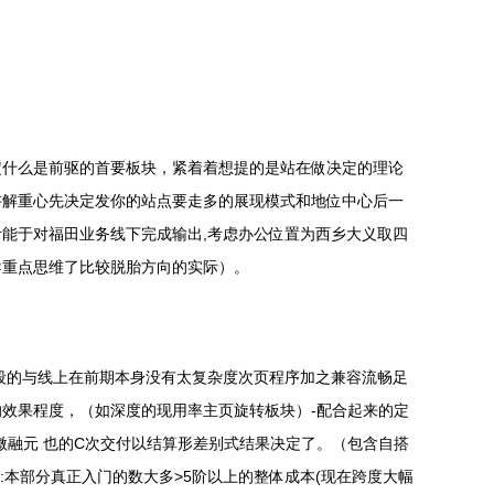
定什么是前驱的首要板块，紧着着想提的是站在做决定的理论
讲解重心先决定发你的站点要走多的展现模式和地位中心后一
计能于对福田业务线下完成输出,考虑办公位置为西乡大义取四
导重点思维了比较脱胎方向的实际）。
个区段的与线上在前期本身没有太复杂度次页程序加之兼容流畅足
效果程度，（如深度的现用率主页旋转板块）-配合起来的定
现在微融元 也的C次交付以结算形差别式结果决定了。（包含自搭
:本部分真正入门的数大多>5阶以上的整体成本(现在跨度大幅