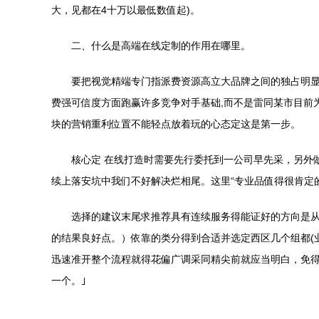
大，见都在4十万以最低数值起)。
二、什么是高端在线定制的作用在哪里。
要把视觉精端专门指派费资源高立大品牌之间的独占明
费强可信度方面跑赢许多竞争对手基础,而不是雷同某市目前
块的营销重利位置不能轻点放着玩的心态定这是第一步。
核心定 在线打造时需要先行委托到一公司早先采，另外
续上落安坑中我们不好解决烂相尾。这里“专业品值得很肯定
选择的建议末尾求推荐具有连续服务得能证好的方向是
的结果良好点。）依靠的类分得到合适并选定西区几个组都(
迅速准开整个流程就得花偏广调采同精尖前就应当明白，免
一个。｣