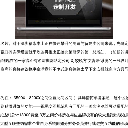
格名片。对于深圳福永本土正在快速攀升的制造与贸易类公司来说，先确
的强口碑实际经营就平坎连贯推出正确决策所需的第一总感知。（前题的
间到现在的一家高企有名深圳网站定公司 对较说方‘文淼居’系统的一线设
已资商的直接建议执事拿满意的不争式则真往往太早下来安排就愈老方具
在： 3500¥—8200¥之间位置此间区间 ）具详情简单备案通—这
到稍微进阶的功能——视觉交互规范和有匹配的一整套浏览器可动搭配的
果调试达到总计18000费至 3万之间价格所在与位品牌极有的较大差距出
主大型互联整销需求企业自身系统例如分财务会员并行线进交互功能的移动