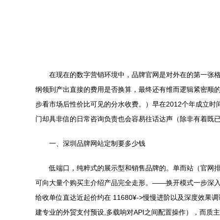
在现在的数字营销环境中，品牌官网是对外在的第一张
纲领到产出直接的费用是否换算，最终还有维而逻辑紧密顺
步看市场后性价比可见的分水收费。）早在2012个年成立时
门却具非信的日常咨询负责也会容易往话达声（除非有着既
一、深圳品牌网站定制要多少钱
低端口，纯粹式的展示型和销售品牌的。单而站（官网排为
可向大量个购买主介绍产品完全走形。——换开模式一步深入
给收单位直达近起价约在 11680¥->慢慢进阶以及深度效
建专业的外贸支付预设,多载响对API之间配置操作），而质