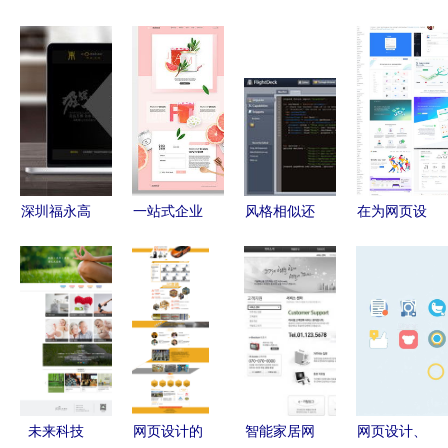
深圳福永高
一站式企业
风格相似还
在为网页设
品质品牌网
官网模板
是赤裸抄
计找灵感
站建设公司
高清PSD素
袭？Mozilla
试试这10个
推荐及费用
材与网页设
被指照抄某
最佳网页截
揭秘
计灵感宝库
Web设计公
屏收集网站
司网站
未来科技
网页设计的
智能家居网
网页设计、