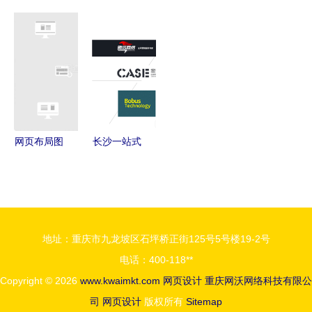
一整套网站
艺术与科学
页设计 构
SEO与社交
建设与推广
打造数字时
建未来生活
媒体的图示
解决方案
代的视觉盛
控制中枢
化解析 网
宴
站建设与推
广的三驾马
车
网页布局图
长沙一站式
标设计与网
网站建设服
站建设及推
务 从网页
广的现代实
设计到营销
践
推广的全面
地址：重庆市九龙坡区石坪桥正街125号5号楼19-2号
解决方案
电话：400-118**
Copyright © 2026
www.kwaimkt.com
网页设计
重庆网沃网络科技有限公
司
网页设计
版权所有
Sitemap